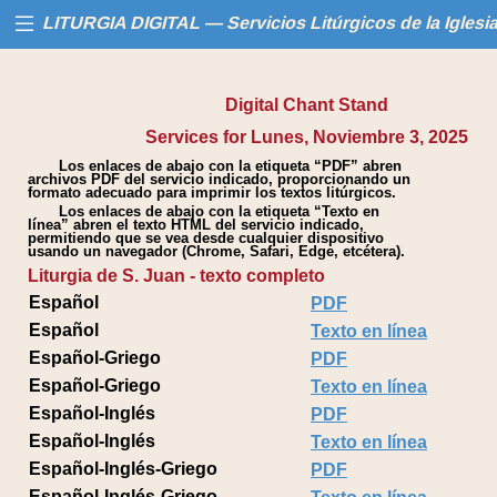
LITURGIA DIGITAL — Servicios Litúrgicos de la Iglesi
Digital Chant Stand
Inicio
Services for Lunes, Noviembre 3, 2025
Los enlaces de abajo con la etiqueta “PDF” abren
Libros
archivos PDF del servicio indicado, proporcionando un
formato adecuado para imprimir los textos litúrgicos.
Los enlaces de abajo con la etiqueta “Texto en
Calendario
línea” abren el texto HTML del servicio indicado,
permitiendo que se vea desde cualquier dispositivo
usando un navegador (Chrome, Safari, Edge, etcétera).
Liturgia de S. Juan - texto completo
Ayuda
Español
PDF
Español
Texto en línea
Español-Griego
PDF
Español-Griego
Texto en línea
Español-Inglés
PDF
Español-Inglés
Texto en línea
Español-Inglés-Griego
PDF
Español-Inglés-Griego