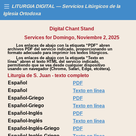
LITURGIA DIGITAL — Servicios Litúrgicos de la
Iglesia Ortodoxa
Digital Chant Stand
Inicio
Services for Domingo, Noviembre 2, 2025
Los enlaces de abajo con la etiqueta “PDF” abren
Libros
archivos PDF del servicio indicado, proporcionando un
formato adecuado para imprimir los textos litúrgicos.
Los enlaces de abajo con la etiqueta “Texto en
Calendario
línea” abren el texto HTML del servicio indicado,
permitiendo que se vea desde cualquier dispositivo
usando un navegador (Chrome, Safari, Edge, etcétera).
Liturgia de S. Juan - texto completo
Ayuda
Español
PDF
Español
Texto en línea
Español-Griego
PDF
Español-Griego
Texto en línea
Español-Inglés
PDF
Español-Inglés
Texto en línea
Español-Inglés-Griego
PDF
Español-Inglés-Griego