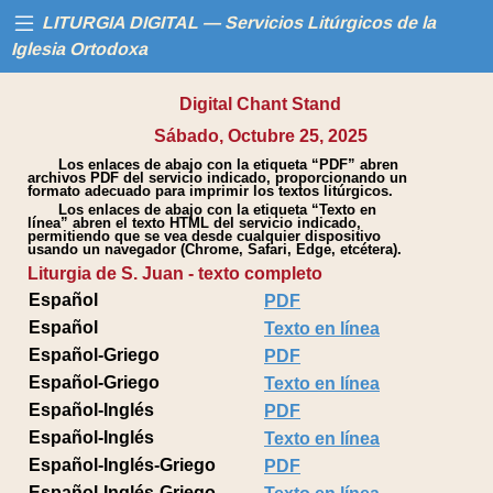
LITURGIA DIGITAL — Servicios Litúrgicos de la
Iglesia Ortodoxa
Digital Chant Stand
Inicio
Sábado, Octubre 25, 2025
Los enlaces de abajo con la etiqueta “PDF” abren
Libros
archivos PDF del servicio indicado, proporcionando un
formato adecuado para imprimir los textos litúrgicos.
Los enlaces de abajo con la etiqueta “Texto en
Calendario
línea” abren el texto HTML del servicio indicado,
permitiendo que se vea desde cualquier dispositivo
usando un navegador (Chrome, Safari, Edge, etcétera).
Liturgia de S. Juan - texto completo
Ayuda
Español
PDF
Español
Texto en línea
Español-Griego
PDF
Español-Griego
Texto en línea
Español-Inglés
PDF
Español-Inglés
Texto en línea
Español-Inglés-Griego
PDF
Español-Inglés-Griego