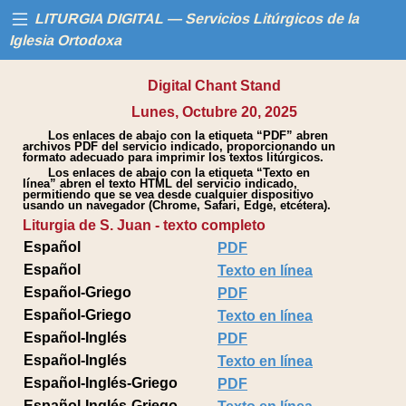
LITURGIA DIGITAL — Servicios Litúrgicos de la
Iglesia Ortodoxa
Digital Chant Stand
Inicio
Lunes, Octubre 20, 2025
Los enlaces de abajo con la etiqueta “PDF” abren
Libros
archivos PDF del servicio indicado, proporcionando un
formato adecuado para imprimir los textos litúrgicos.
Los enlaces de abajo con la etiqueta “Texto en
Calendario
línea” abren el texto HTML del servicio indicado,
permitiendo que se vea desde cualquier dispositivo
usando un navegador (Chrome, Safari, Edge, etcétera).
Liturgia de S. Juan - texto completo
Ayuda
Español
PDF
Español
Texto en línea
Español-Griego
PDF
Español-Griego
Texto en línea
Español-Inglés
PDF
Español-Inglés
Texto en línea
Español-Inglés-Griego
PDF
Español-Inglés-Griego