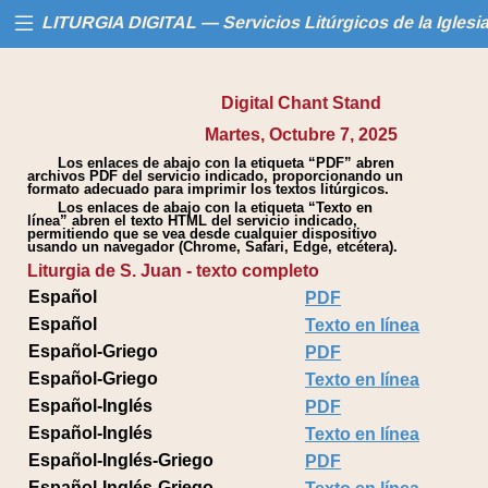
LITURGIA DIGITAL — Servicios Litúrgicos de la Iglesi
Digital Chant Stand
Inicio
Martes, Octubre 7, 2025
Los enlaces de abajo con la etiqueta “PDF” abren
Libros
archivos PDF del servicio indicado, proporcionando un
formato adecuado para imprimir los textos litúrgicos.
Los enlaces de abajo con la etiqueta “Texto en
Calendario
línea” abren el texto HTML del servicio indicado,
permitiendo que se vea desde cualquier dispositivo
usando un navegador (Chrome, Safari, Edge, etcétera).
Liturgia de S. Juan - texto completo
Ayuda
Español
PDF
Español
Texto en línea
Español-Griego
PDF
Español-Griego
Texto en línea
Español-Inglés
PDF
Español-Inglés
Texto en línea
Español-Inglés-Griego
PDF
Español-Inglés-Griego