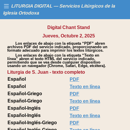
LITURGIA DIGITAL — Servicios Litúrgicos de la
Iglesia Ortodoxa
Digital Chant Stand
Inicio
Jueves, Octubre 2, 2025
Los enlaces de abajo con la etiqueta “PDF” abren
Libros
archivos PDF del servicio indicado, proporcionando un
formato adecuado para imprimir los textos litúrgicos.
Los enlaces de abajo con la etiqueta “Texto en
Calendario
línea” abren el texto HTML del servicio indicado,
permitiendo que se vea desde cualquier dispositivo
usando un navegador (Chrome, Safari, Edge, etcétera).
Liturgia de S. Juan - texto completo
Ayuda
Español
PDF
Español
Texto en línea
Español-Griego
PDF
Español-Griego
Texto en línea
Español-Inglés
PDF
Español-Inglés
Texto en línea
Español-Inglés-Griego
PDF
Español-Inglés-Griego