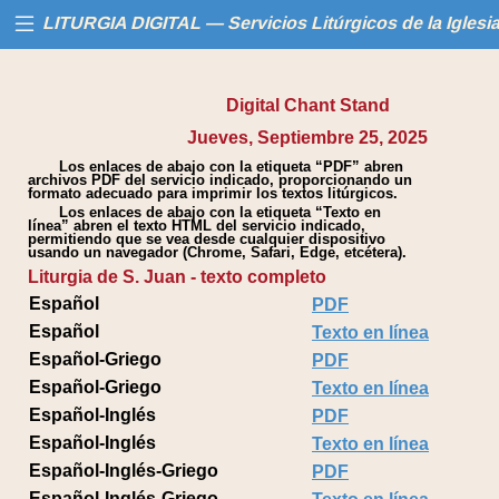
LITURGIA DIGITAL — Servicios Litúrgicos de la Iglesi
Digital Chant Stand
Inicio
Jueves, Septiembre 25, 2025
Los enlaces de abajo con la etiqueta “PDF” abren
Libros
archivos PDF del servicio indicado, proporcionando un
formato adecuado para imprimir los textos litúrgicos.
Los enlaces de abajo con la etiqueta “Texto en
Calendario
línea” abren el texto HTML del servicio indicado,
permitiendo que se vea desde cualquier dispositivo
usando un navegador (Chrome, Safari, Edge, etcétera).
Liturgia de S. Juan - texto completo
Ayuda
Español
PDF
Español
Texto en línea
Español-Griego
PDF
Español-Griego
Texto en línea
Español-Inglés
PDF
Español-Inglés
Texto en línea
Español-Inglés-Griego
PDF
Español-Inglés-Griego