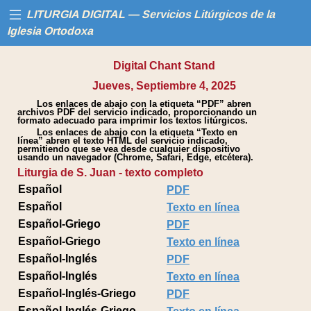
LITURGIA DIGITAL — Servicios Litúrgicos de la
Iglesia Ortodoxa
Digital Chant Stand
Inicio
Jueves, Septiembre 4, 2025
Los enlaces de abajo con la etiqueta “PDF” abren
Libros
archivos PDF del servicio indicado, proporcionando un
formato adecuado para imprimir los textos litúrgicos.
Los enlaces de abajo con la etiqueta “Texto en
Calendario
línea” abren el texto HTML del servicio indicado,
permitiendo que se vea desde cualquier dispositivo
usando un navegador (Chrome, Safari, Edge, etcétera).
Liturgia de S. Juan - texto completo
Ayuda
Español
PDF
Español
Texto en línea
Español-Griego
PDF
Español-Griego
Texto en línea
Español-Inglés
PDF
Español-Inglés
Texto en línea
Español-Inglés-Griego
PDF
Español-Inglés-Griego