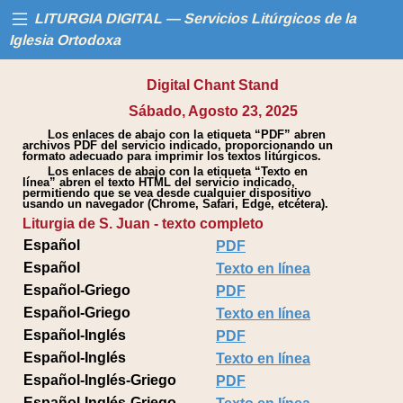
LITURGIA DIGITAL — Servicios Litúrgicos de la
Iglesia Ortodoxa
Digital Chant Stand
Inicio
Sábado, Agosto 23, 2025
Los enlaces de abajo con la etiqueta “PDF” abren
Libros
archivos PDF del servicio indicado, proporcionando un
formato adecuado para imprimir los textos litúrgicos.
Los enlaces de abajo con la etiqueta “Texto en
Calendario
línea” abren el texto HTML del servicio indicado,
permitiendo que se vea desde cualquier dispositivo
usando un navegador (Chrome, Safari, Edge, etcétera).
Liturgia de S. Juan - texto completo
Ayuda
Español
PDF
Español
Texto en línea
Español-Griego
PDF
Español-Griego
Texto en línea
Español-Inglés
PDF
Español-Inglés
Texto en línea
Español-Inglés-Griego
PDF
Español-Inglés-Griego