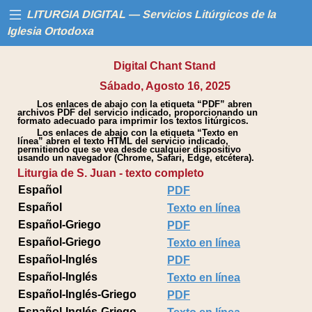
LITURGIA DIGITAL — Servicios Litúrgicos de la
Iglesia Ortodoxa
Digital Chant Stand
Inicio
Sábado, Agosto 16, 2025
Los enlaces de abajo con la etiqueta “PDF” abren
Libros
archivos PDF del servicio indicado, proporcionando un
formato adecuado para imprimir los textos litúrgicos.
Los enlaces de abajo con la etiqueta “Texto en
Calendario
línea” abren el texto HTML del servicio indicado,
permitiendo que se vea desde cualquier dispositivo
usando un navegador (Chrome, Safari, Edge, etcétera).
Liturgia de S. Juan - texto completo
Ayuda
Español
PDF
Español
Texto en línea
Español-Griego
PDF
Español-Griego
Texto en línea
Español-Inglés
PDF
Español-Inglés
Texto en línea
Español-Inglés-Griego
PDF
Español-Inglés-Griego