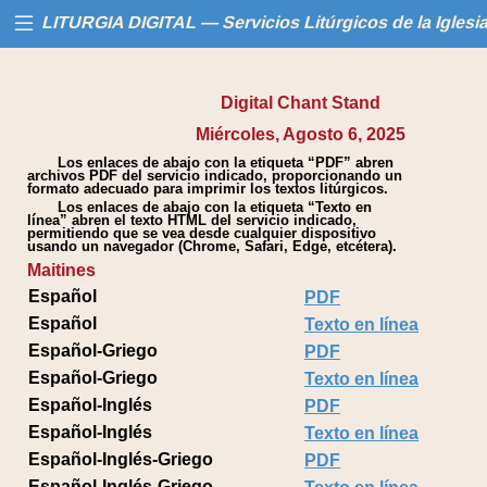
LITURGIA DIGITAL — Servicios Litúrgicos de la Iglesi
Digital Chant Stand
Inicio
Miércoles, Agosto 6, 2025
Los enlaces de abajo con la etiqueta “PDF” abren
Libros
archivos PDF del servicio indicado, proporcionando un
formato adecuado para imprimir los textos litúrgicos.
Los enlaces de abajo con la etiqueta “Texto en
Calendario
línea” abren el texto HTML del servicio indicado,
permitiendo que se vea desde cualquier dispositivo
usando un navegador (Chrome, Safari, Edge, etcétera).
Maitines
Ayuda
Español
PDF
Español
Texto en línea
Español-Griego
PDF
Español-Griego
Texto en línea
Español-Inglés
PDF
Español-Inglés
Texto en línea
Español-Inglés-Griego
PDF
Español-Inglés-Griego