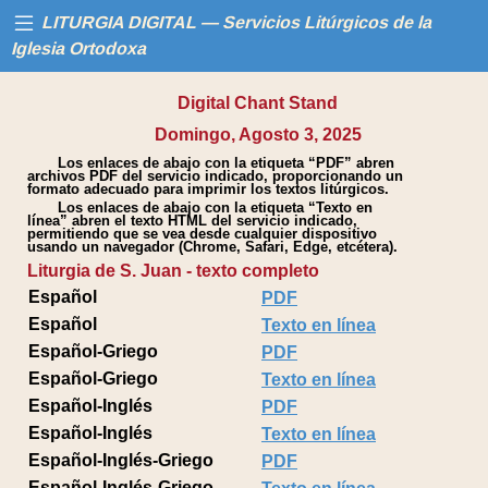
LITURGIA DIGITAL — Servicios Litúrgicos de la
Iglesia Ortodoxa
Digital Chant Stand
Inicio
Domingo, Agosto 3, 2025
Los enlaces de abajo con la etiqueta “PDF” abren
Libros
archivos PDF del servicio indicado, proporcionando un
formato adecuado para imprimir los textos litúrgicos.
Los enlaces de abajo con la etiqueta “Texto en
Calendario
línea” abren el texto HTML del servicio indicado,
permitiendo que se vea desde cualquier dispositivo
usando un navegador (Chrome, Safari, Edge, etcétera).
Liturgia de S. Juan - texto completo
Ayuda
Español
PDF
Español
Texto en línea
Español-Griego
PDF
Español-Griego
Texto en línea
Español-Inglés
PDF
Español-Inglés
Texto en línea
Español-Inglés-Griego
PDF
Español-Inglés-Griego