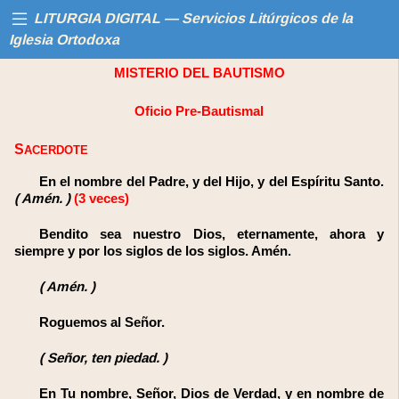
LITURGIA DIGITAL — Servicios Litúrgicos de la
Iglesia Ortodoxa
MISTERIO DEL BAUTISMO
Inicio
Oficio Pre-Bautismal
Libros
SACERDOTE
Calendario
En el nombre del Padre, y del Hijo, y del Espíritu Santo.
(
Amén.
)
(3 veces)
Ayuda
Bendito sea nuestro Dios, eternamente, ahora y
siempre y por los siglos de los siglos. Amén.
(
Amén.
)
Aumentar
Roguemos al Señor.
texto
(
Señor, ten piedad.
)
Smaller
text
En Tu nombre, Señor, Dios de Verdad, y en nombre de