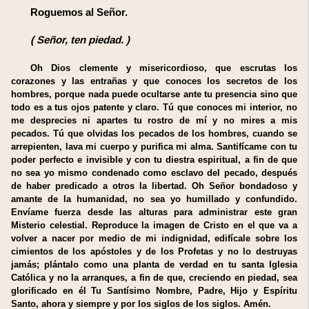
Roguemos al Señor.
(
Señor, ten piedad.
)
Oh Dios clemente y misericordioso, que escrutas los
corazones y las entrañas y que conoces los secretos de los
hombres, porque nada puede ocultarse ante tu presencia sino que
todo es a tus ojos patente y claro. Tú que conoces mi interior, no
me desprecies ni apartes tu rostro de mí y no mires a mis
pecados. Tú que olvidas los pecados de los hombres, cuando se
arrepienten, lava mi cuerpo y purifica mi alma. Santifícame con tu
poder perfecto e invisible y con tu diestra espiritual, a fin de que
no sea yo mismo condenado como esclavo del pecado, después
de haber predicado a otros la libertad. Oh Señor bondadoso y
amante de la humanidad, no sea yo humillado y confundido.
Envíame fuerza desde las alturas para administrar este gran
Misterio celestial. Reproduce la imagen de Cristo en el que va a
volver a nacer por medio de mi indignidad, edifícale sobre los
cimientos de los apóstoles y de los Profetas y no lo destruyas
jamás; plántalo como una planta de verdad en tu santa Iglesia
Católica y no la arranques, a fin de que, creciendo en piedad, sea
glorificado en él Tu Santísimo Nombre, Padre, Hijo y Espíritu
Santo, ahora y siempre y por los siglos de los siglos.
Amén.