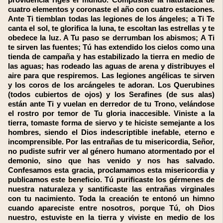
providencia riges el mundo. Compusiste la naturaleza de
cuatro elementos y coronaste el año con cuatro estaciones.
Ante Ti tiemblan todas las legiones de los ángeles; a Ti Te
canta el sol, te glorifica la luna, te escoltan las estrellas y te
obedece la luz. A Tu paso se derrumban los abismos; A Ti
te sirven las fuentes; Tú has extendido los cielos como una
tienda de campaña y has estabilizado la tierra en medio de
las aguas; has rodeado las aguas de arena y distribuyes el
aire para que respiremos. Las legiones angélicas te sirven
y los coros de los arcángeles te adoran. Los Querubines
(todos cubiertos de ojos) y los Serafines (de sus alas)
están ante Ti y vuelan en derredor de tu Trono, velándose
el rostro por temor de Tu gloria inaccesible. Viniste a la
tierra, tomaste forma de siervo y te hiciste semejante a los
hombres, siendo el Dios indescriptible inefable, eterno e
incomprensible. Por las entrañas de tu misericordia, Señor,
no pudiste sufrir ver al género humano atormentado por el
demonio, sino que has venido y nos has salvado.
Confesamos esta gracia, proclamamos esta misericordia y
publicamos este beneficio. Tú purificaste los gérmenes de
nuestra naturaleza y santificaste las entrañas virginales
con tu nacimiento. Toda la creación te entonó un himno
cuando apareciste entre nosotros, porque Tú, oh Dios
nuestro, estuviste en la tierra y viviste en medio de los