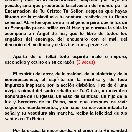
eterna y que no lo abandonaste, después que cayó en
pecado, sino que procuraste la salvación del mundo por la
Encarnación de Tu Cristo; Tú Señor, después que hayas
librado de la esclavitud a tu criatura, recíbelo en tu Reino
celestial. Abre los ojos de su inteligencia para que la luz de
tu Evangelio pueda brillar en él. Haz que durante la vida lo
acompañe un Ángel de luz, que lo libre de todos los
engaños del enemigo, del encuentro con el mal, del
demonio del mediodía y de las ilusiones perversas.
Aparta de él (ella) todo espíritu malo e impuro,
escondido y oculto en su corazón.
(3 veces)
El espíritu del error, de la maldad, de la idolatría y de la
concupiscencia, el espíritu de la mentira y de toda
impureza inspirada por la acción diabólica. Haz de él una
oveja racional del santo rebaño de Tu Cristo, un miembro
honorable de Tu Iglesia, un vaso de santidad, un hijo de la
luz y heredero de tu Reino, para que, después de vivir
según tus mandamientos, y de haber conservado intacta tu
señal y su vestidura sin mancha, reciba la felicidad de tus
santos en Tu Reino.
Por la gracia, la misericordia y el amor a la Humanidad