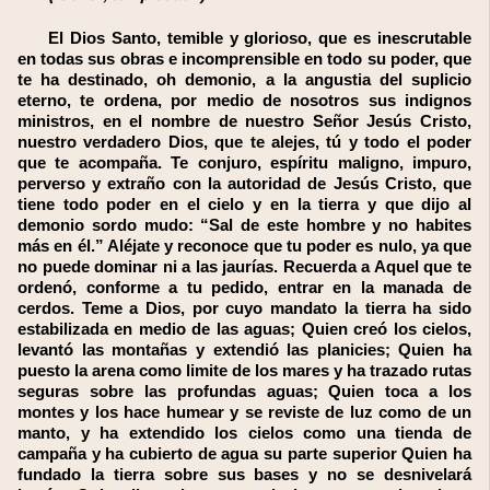
El Dios Santo, temible y glorioso, que es inescrutable
en todas sus obras e incomprensible en todo su poder, que
te ha destinado, oh demonio, a la angustia del suplicio
eterno, te ordena, por medio de nosotros sus indignos
ministros, en el nombre de nuestro Señor Jesús Cristo,
nuestro verdadero Dios, que te alejes, tú y todo el poder
que te acompaña. Te conjuro, espíritu maligno, impuro,
perverso y extraño con la autoridad de Jesús Cristo, que
tiene todo poder en el cielo y en la tierra y que dijo al
demonio sordo mudo: “Sal de este hombre y no habites
más en él.” Aléjate y reconoce que tu poder es nulo, ya que
no puede dominar ni a las jaurías. Recuerda a Aquel que te
ordenó, conforme a tu pedido, entrar en la manada de
cerdos. Teme a Dios, por cuyo mandato la tierra ha sido
estabilizada en medio de las aguas; Quien creó los cielos,
levantó las montañas y extendió las planicies; Quien ha
puesto la arena como limite de los mares y ha trazado rutas
seguras sobre las profundas aguas; Quien toca a los
montes y los hace humear y se reviste de luz como de un
manto, y ha extendido los cielos como una tienda de
campaña y ha cubierto de agua su parte superior Quien ha
fundado la tierra sobre sus bases y no se desnivelará